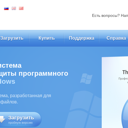
Есть вопросы? На
Загрузить
Купить
Поддержка
Справка
истема
ащиты программного
dows
тема, разработанная для
 файлов.
Загрузить
пробную версию