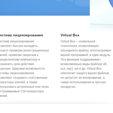
истема лицензирования
Virtual Box
истема лицензирования
Virtual Box – уникальная
зволяет быстро наладить
технология, позволяющая
оцесс проверки регистрационных
объединить файлы, используемые
ючей, привязки лицензии к
вашей программой, в один модуль.
пределенному компьютеру и
Эта функция поддерживает
раничить срок действия
всевозможные виды файлов: dll,
ицензии. Широкие возможности
ocx, mp3, avi и др. Virtual Box
истемы лицензирования
обеспечит защиту ваших файлов,
зволяют создавать собственные
не допустит их копирования, а
нераторы ключей, а также
также использования в третьих
пользовать встроенные или легко
продуктах.
астраиваемые CGI-генераторы
ючей.