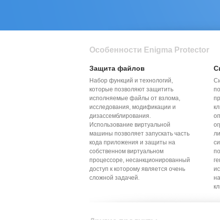
Особенности Enigma Protector
Защита файлов
С
Набор функций и технологий,
С
которые позволяют защитить
по
исполняемые файлы от взлома,
пр
исследования, модификации и
кл
дизассемблирования.
о
Использование виртуальной
ог
машины позволяет запускать часть
л
кода приложения и защиты на
с
собственном виртуальном
по
процессоре, несанкционированный
ге
доступ к которому является очень
ис
сложной задачей.
н
кл