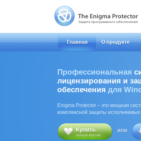
Главная
О продукте
Профессиональная
с
лицензирования и з
обеспечения
для Win
Enigma Protector – это мощная сис
комплексной защиты исполняемых
Купить
или
полную версию