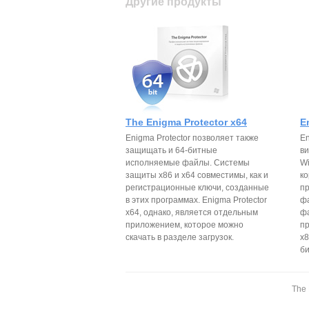
Другие продукты
The Enigma Protector x64
E
Enigma Protector позволяет также
En
защищать и 64-битные
в
исполняемые файлы. Системы
Wi
защиты x86 и x64 совместимы, как и
ко
регистрационные ключи, созданные
п
в этих программах. Enigma Protector
фа
x64, однако, является отдельным
фа
приложением, которое можно
п
скачать в разделе загрузок.
x8
б
The 