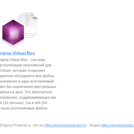
nigma Virtual Box
igma Virtual Box – система
иртуализации приложений для
ndows, которая позволяет
рректно объединить все файлы
риложения в один исполняемый
йл без извлечения виртуальных
йлов на диск. Это бесплатное
риложение, поддерживающее как
6 (32-битные), так и x64 (64-
итные) исполняемые файлы.
Enigma Protector в - Китае
https://enigmaprotector.cn
- Индии
https://enigmaprotect