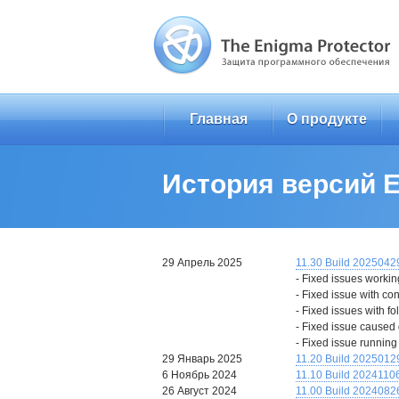
Главная
О продукте
История версий En
29 Апрель 2025
11.30 Build 2025042
- Fixed issues working
- Fixed issue with co
- Fixed issues with fol
- Fixed issue caused
- Fixed issue runnin
29 Январь 2025
11.20 Build 2025012
6 Ноябрь 2024
11.10 Build 2024110
26 Август 2024
11.00 Build 2024082