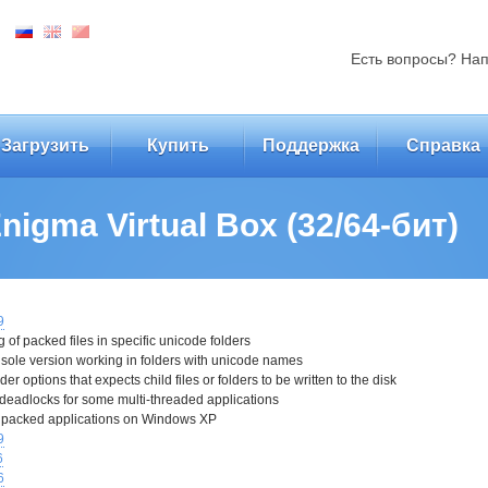
Есть вопросы? На
Загрузить
Купить
Поддержка
Справка
igma Virtual Box (32/64-бит)
9
 of packed files in specific unicode folders
nsole version working in folders with unicode names
der options that expects child files or folders to be written to the disk
 deadlocks for some multi-threaded applications
g packed applications on Windows XP
9
6
6