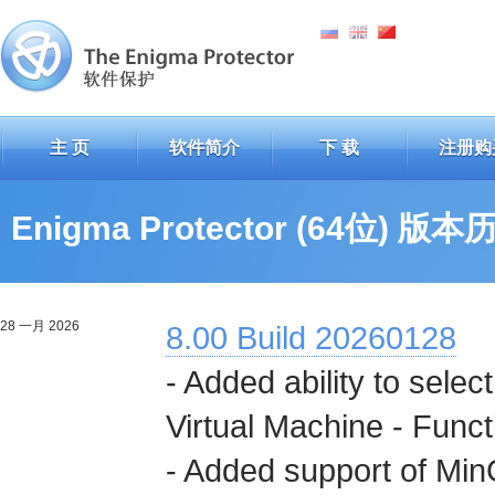
主 页
软件简介
下 载
注册购
Enigma Protector (64位) 版本
28 一月 2026
8.00 Build 20260128
- Added ability to selec
Virtual Machine - Funct
- Added support of Min